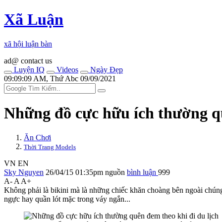
Xã Luận
xã hội luận bàn
ad@ contact us
Luyện IQ
Videos
Ngày Đẹp
09:09:09 AM, Thứ Abc 09/09/2021
Những đồ cực hữu ích thường qu
Ăn Chơi
Thời Trang Models
VN
EN
Sky Nguyen
26/04/15 01:35pm
nguồn
bình luận
999
A-
A
A+
Không phải là bikini mà là những chiếc khăn choàng bên ngoài chúng.
ngực hay quầ‌n ló‌t mặc trong váy ngắn...