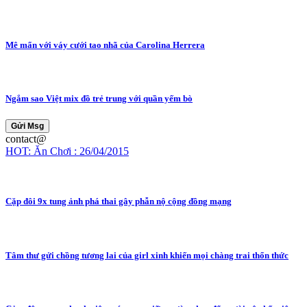
Mê mẩn với váy cưới tao nhã của Carolina Herrera
Ngắm sao Việt mix đồ trẻ trung với quần yếm bò
Gửi Msg
contact@
HOT: Ăn Chơi : 26/04/2015
Cặp đôi 9x tung ảnh phá thai gây phẫn nộ cộng đồng mạng
Tâm thư gửi chồng tương lai của girl xinh khiến mọi chàng trai thổn thức