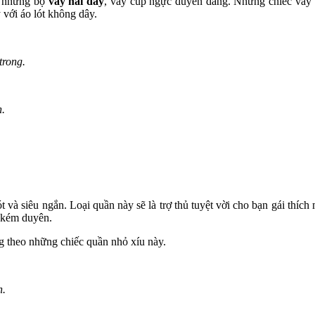
ện những bộ
váy hai dây
, váy cúp ngực duyên dáng. Những chiếc váy 
 với áo lót không dây.
trong.
n.
 và siêu ngắn. Loại quần này sẽ là trợ thủ tuyệt vời cho bạn gái thí
y kém duyên.
g theo những chiếc quần nhỏ xíu này.
h.