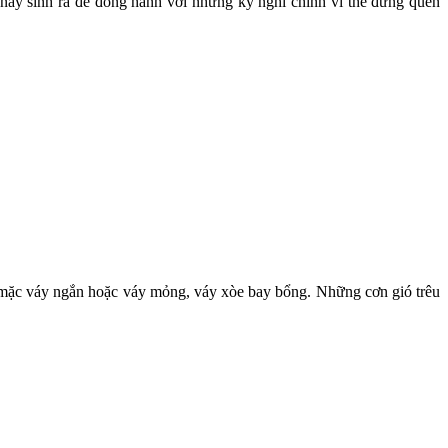
này sinh ra để đồng hành với những kỳ nghỉ chính vì thế đừng quên
ch mặc váy ngắn hoặc váy mỏng, váy xòe bay bổng. Những cơn gió trêu