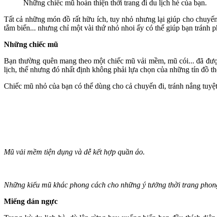
Những chiếc mũ hoàn thiện thời trang đi du lịch hè của bạn.
Tất cả những món đồ rất hữu ích, tuy nhỏ nhưng lại giúp cho chuyến
tắm biển... nhưng chỉ một vài thứ nhỏ nhoi ấy có thể giúp bạn tránh p
Những chiếc mũ
Bạn thường quên mang theo một chiếc mũ vải mềm, mũ cói... đã được
lịch, thế nhưng đó nhất định không phải lựa chọn của những tín đồ thờ
Chiếc mũ nhỏ của bạn có thể dùng cho cả chuyến đi, tránh nắng tuyệt
Mũ vải mềm tiện dụng và dễ kết hợp quần áo.
Những kiểu mũ khác phong cách cho những ý tưởng thời trang phon
Miếng dán ngực