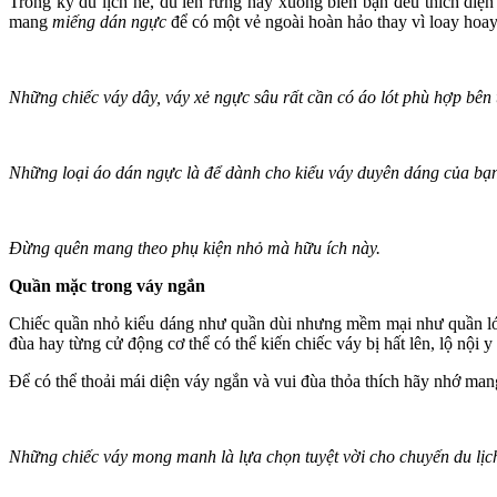
Trong kỳ du lịch hè, dù lên rừng hay xuống biển bạn đều thích di
mang
miếng dán ngực
để có một vẻ ngoài hoàn hảo thay vì loay hoay
Những chiếc váy dây, váy xẻ ngực sâu rất cần có áo lót phù hợp bên 
Những loại áo dán ngực là để dành cho kiểu váy duyên dáng của bạ
Đừng quên mang theo phụ kiện nhỏ mà hữu ích này.
Quần mặc trong váy ngắn
Chiếc quần nhỏ kiểu dáng như quần dùi nhưng mềm mại như quầ‌n ló‌t
đùa hay từng cử động c‌ơ th‌ể có thể kiến chiếc váy bị hất lên, lộ nội 
Để có thể thoải mái diện váy ngắn và vui đùa thỏa thích hãy nhớ man
Những chiếc váy mong manh là lựa chọn tuyệt vời cho chuyến du lịc