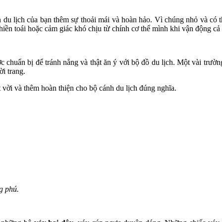
 du lịch của bạn thêm sự thoải mái và hoàn hảo. Vì chúng nhỏ và có t
hiền toái hoặc cảm giác khó chịu từ chính c‌ơ th‌ể mình khi vận động cả
 chuẩn bị để tránh nắng và thật ăn ý với bộ đồ du lịch. Một vài trư
i trang.
 vời và thêm hoàn thiện cho bộ cánh du lịch đúng nghĩa.
g phú.