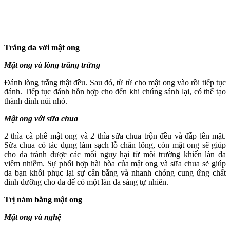
Trắng da với mật ong
Mật ong và lòng trắng trứng
Đánh lòng trắng thật đều. Sau đó, từ từ cho mật ong vào rồi tiếp tục
đánh. Tiếp tục đánh hỗn hợp cho đến khi chúng sánh lại, có thể tạo
thành đỉnh núi nhỏ.
Mật ong với sữa chua
2 thìa cà phê mật ong và 2 thìa sữa chua trộn đều và đắp lên mặt.
Sữa chua có tác dụng làm sạch lỗ chân lông, còn mật ong sẽ giúp
cho da tránh được các mối nguy hại từ môi trường khiến làn da
viêm nhiễm. Sự phối hợp hài hòa của mật ong và sữa chua sẽ giúp
da bạn khôi phục lại sự cân bằng và nhanh chóng cung ứng chất
dinh dưỡng cho da để có một làn da sáng tự nhiên.
Trị nám bằng mật ong
Mật ong và nghệ