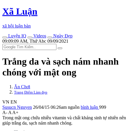
Xã Luận
xã hội luận bàn
Luyện IQ
Videos
Ngày Đẹp
09:09:09 AM, Thứ Abc 09/09/2021
Trắng da và sạch nám nhanh
chóng với mật ong
Ăn Chơi
Trang Điểm Làm đẹp
VN
EN
Susucn Nguyen
26/04/15 06:26am
nguồn
bình luận
999
A-
A
A+
Trong mật ong chứa nhiều vitamin và chất kháng sinh tự nhiên nên
giúp trắng da, sạch nám nhanh chóng.