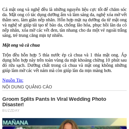
Cả mật ong và nghệ đều là những nguyên liệu cực tốt để chăm sóc
da. Mật ong có tác dụng dưỡng ẩm và làm sáng da, nghệ xóa mờ vết
thâm seo, làm giãn nếp nhăn. Hỗn hợp mặt nạ dưỡng da từ mật ong
và nghệ sẽ giúp tái tạo tế bào da, chống lão hóa, phục hồi làn da có
nếp nhăn, xóa mờ các vết đen, tàn nhang cho da một vẻ ngoài trắng
sáng, trẻ trung căng mịn tự nhiên.
Mật ong và cà chua
Trộn đều hỗn hợp 5 thìa nước ép cà chua và 1 thìa mật ong. Áp
dụng hỗn hợp này trên toàn vùng da mặt khoảng chừng 10 phút sau
đó rửa sạch. Dưỡng chất trong cà chua và mật ong không những
giúp làm mờ các vết nám mà còn giúp làn da mịn màng hơn.
Nguồn Tin: