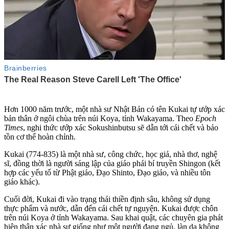
Hơn 1000 năm trước, một nhà sư Nhật Bản có tên Kukai tự ướp xác
bản thân ở ngôi chùa trên núi Koya, tỉnh Wakayama. Theo
Epoch
Times
, nghi thức ướp xác Sokushinbutsu sẽ dẫn tới cái chết và bảo
tồn c‌ơ th‌ể hoàn chỉnh.
Kukai (774-835) là một nhà sư, công chức, học giả, nhà thơ, nghệ
sĩ, đồng thời là người sáng lập của giáo phái bí truyền Shingon (kết
hợp các yếu tố từ Phật giáo, Đạo Shinto, Đạo giáo, và nhiều tôn
giáo khác).
Cuối đời, Kukai đi vào trạng thái thiền định sâu, không sử dụng
thực phẩm và nước, dẫn đến cái chết tự nguyện. Kukai được chôn
trên núi Koya ở tỉnh Wakayama. Sau khai quật, các chuyên gia phát
hiện thân xác nhà sư giống như một người đang ngủ, làn da không