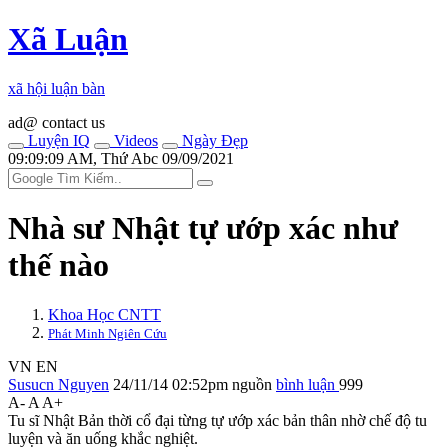
Xã Luận
xã hội luận bàn
ad@ contact us
Luyện IQ
Videos
Ngày Đẹp
09:09:09 AM, Thứ Abc 09/09/2021
Nhà sư Nhật tự ướp xác như
thế nào
Khoa Học CNTT
Phát Minh Ngiên Cứu
VN
EN
Susucn Nguyen
24/11/14 02:52pm
nguồn
bình luận
999
A-
A
A+
Tu sĩ Nhật Bản thời cổ đại từng tự ướp xác bản thân nhờ chế độ tu
luyện và ăn uống khắc nghiệt.