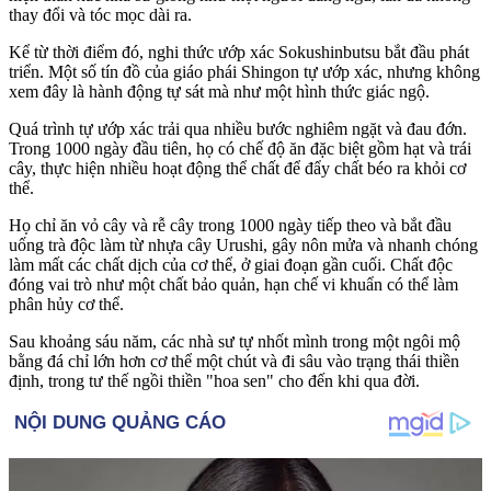
thay đổi và tóc mọc dài ra.
Kể từ thời điểm đó, nghi thức ướp xác Sokushinbutsu bắt đầu phát
triển. Một số tín đồ của giáo phái Shingon tự ướp xác, nhưng không
xem đây là hành động t‌ּự sá‌ּt mà như một hình thức giác ngộ.
Quá trình tự ướp xác trải qua nhiều bước nghiêm ngặt và đau đớn.
Trong 1000 ngày đầu tiên, họ có chế độ ăn đặc biệt gồm hạt và trái
cây, thực hiện nhiều hoạt động thể chất để đẩy chất béo ra khỏi c‌ơ
th‌ể.
Họ chỉ ăn vỏ cây và rễ cây trong 1000 ngày tiếp theo và bắt đầu
uống trà độc làm từ nhựa cây Urushi, gây nôn mửa và nhanh chóng
làm mất các chất dịch của c‌ơ th‌ể, ở giai đoạn gần cuối. Chất độc
đóng vai trò như một chất bảo quản, hạn chế vi khuẩn có thể làm
phân hủy c‌ơ th‌ể.
Sau khoảng sáu năm, các nhà sư tự nhốt mình trong một ngôi mộ
bằng đá chỉ lớn hơn c‌ơ th‌ể một chút và đi sâu vào trạng thái thiền
định, trong tư thế ngồi thiền "hoa sen" cho đến khi qua đời.