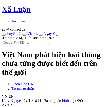
Xã Luận
xã hội luận bàn
ad@ contact us
Luyện IQ
Videos
Ngày Đẹp
09:09:09 AM, Thứ Abc 09/09/2021
Việt Nam phát hiện loài thông
chưa từng được biết đến trên
thế giới
Khoa Học CNTT
Thế giới tự nhiên
VN
EN
Kitty Nguyen
24/11/14 11:13am
nguồn
bình luận
999
A-
A
A+