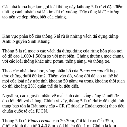
Các nhà khoa học tạm gọi loài thông này làthông 5 lá rủvì đặc điểm
những cành nhánh và lá kim dài rủ xuống. Đây cũng là đặc trưng
tạo nên vẻ đẹp riêng biệt của chúng.
Khu vực phân bố của thông 5 lá rủ là những vách đá dựng đứng-
Ảnh: Nguyễn Sinh Khang
Thông 5 lá rủ mọc ở các vách đá dựng đứng của rừng hỗn giao nơi
có độ cao 1.000-1.500m so với mặt biển. Chúng thường mọc chung
với các loài thông khác như pơmu, thông nàng, và thông tre.
Theo các nhà khoa học, vùng phân bố của
Pinus cernua
rất hẹp,
ước chừng dưới 80 km2. Thêm vào đó, vòng đời để tạo ra thế hệ
mới của loài này ước tính khoảng 50 năm; và trong khoảng thời gian
đó thì khoảng 25% quần thể đã bị tiêu diệt.
Ngoài ra, các nguyên nhân về mất sinh cảnh sống cũng là mối đe
doạ lớn đối với chúng. Chính vì vậy, thông 5 lá rủ được đề nghị tình
trạng bảo tồn là Rất nguy cấp - CR (Critically Endangered) theo tiêu
chuẩn quốc tế của IUCN.
Thông 5 lá rủ
Pinus cernua
cao 20-30m, đôi khi cao đến 35m,
đường kính thân từ 0,4-0,8 m, có khi lên đến 1 m. Chùm lá kim